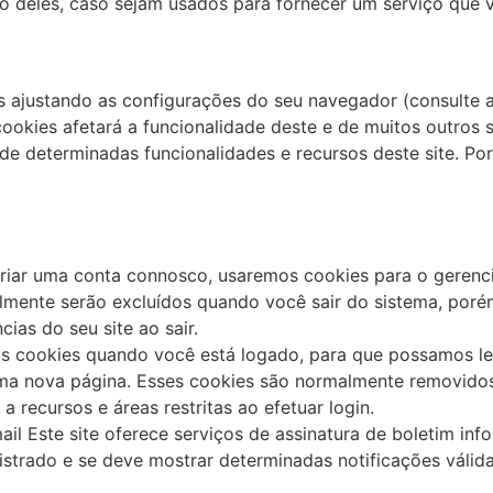
o deles, caso sejam usados ​​para fornecer um serviço que 
s ajustando as configurações do seu navegador (consulte 
cookies afetará a funcionalidade deste e de muitos outros s
 de determinadas funcionalidades e recursos deste site. P
criar uma conta connosco, usaremos cookies para o gerenc
almente serão excluídos quando você sair do sistema, por
ias do seu site ao sair.
os cookies quando você está logado, para que possamos le
 uma nova página. Esses cookies são normalmente removido
 recursos e áreas restritas ao efetuar login.
ail Este site oferece serviços de assinatura de boletim in
gistrado e se deve mostrar determinadas notificações válida