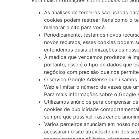
Para mais informações sobre cookies do Googl
As análises de terceiros são usadas par
cookies podem rastrear itens como o t
melhorar o site para você.
Periodicamente, testamos novos recurso
novos recursos, esses cookies podem ser
entendemos quais otimizações os nosso
À medida que vendemos produtos, é impo
portanto, esse é o tipo de dados que es
negócios com precisão que nos permitem
O serviço Google AdSense que usamos pa
Web e limitar o número de vezes que um
Para mais informações sobre o Google A
Utilizamos anúncios para compensar os 
cookies de publicidade comportamental u
sempre que possível, rastreando anonim
Vários parceiros anunciam em nosso nom
acessaram o site através de um dos sit
nossos parceiros afiliados ofereçam q