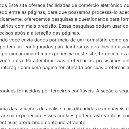
os Este site oferece facilidades de comércio eletrônico o
brado entre as páginas, para que possamos processá-lo ad
dicamente, oferecemos pesquisas e questionários para forn
suários com mais precisão. Essas pesquisas podem usar co
ecisos após a alteração das páginas.
ando você envia dados por meio de um formulário como os
 podem ser configurados para lembrar os detalhes do usuár
oporcionar uma ótima experiência neste site, fornecemos a 
ocê o usa. Para lembrar suas preferências, precisamos def
nteragir com uma página for afetada por suas preferência
kies fornecidos por terceiros confiáveis. A seção a segui
 uma das soluções de análise mais difundidas e confiáveis ​
r sua experiência. Esses cookies podem rastrear itens c
ontinuar produzindo conteúdo atraente.