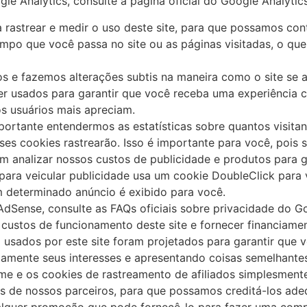
e Analytics, consulte a página oficial do Google Analytics
a rastrear e medir o uso deste site, para que possamos con
empo que você passa no site ou as páginas visitadas, o q
s e fazemos alterações subtis na maneira como o site se
 usados ​​para garantir que você receba uma experiência c
s usuários mais apreciam.
rtante entendermos as estatísticas sobre quantos visitan
ses cookies rastrearão. Isso é importante para você, pois 
 analizar nossos custos de publicidade e produtos para ga
ra veicular publicidade usa um cookie DoubleClick para v
 determinado anúncio é exibido para você.
dSense, consulte as FAQs oficiais sobre privacidade do G
custos de funcionamento deste site e fornecer financiame
sados ​​por este site foram projetados para garantir que 
amente seus interesses e apresentando coisas semelhantes
e e os cookies de rastreamento de afiliados simplesmente
es de nossos parceiros, para que possamos creditá-los ade
ualquer promoção que pode fornecê-lo para fazer uma comp