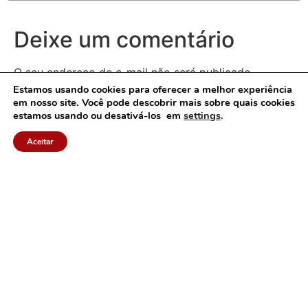
Deixe um comentário
O seu endereço de e-mail não será publicado.
Campos obrigatórios são marcados com
*
Estamos usando cookies para oferecer a melhor experiência
em nosso site. Você pode descobrir mais sobre quais cookies
estamos usando ou desativá-los em
settings
.
Comentário
*
Aceitar
Nome
*