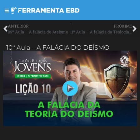
ANTERIOR
PRÓXIMO
09ª Aula – A falácia do Ateísmo
11ª Aula – A falácia da Teologia da Prosperidade
10ª Aula – A FALÁCIA DO DEÍSMO